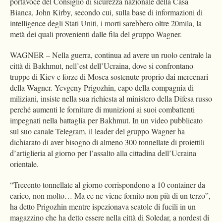
portavoce del Consiglio di sicurezza nazionale della Casa
Bianca, John Kirby, secondo cui, sulla base di informazioni di
intelligence degli Stati Uniti, i morti sarebbero oltre 20mila, la
metà dei quali provenienti dalle fila del gruppo Wagner.
WAGNER – Nella guerra, continua ad avere un ruolo centrale la
città di Bakhmut, nell’est dell’Ucraina, dove si confrontano
truppe di Kiev e forze di Mosca sostenute proprio dai mercenari
della Wagner. Yevgeny Prigozhin, capo della compagnia di
miliziani, insiste nella sua richiesta al ministero della Difesa russo
perché aumenti le forniture di munizioni ai suoi combattenti
impegnati nella battaglia per Bakhmut. In un video pubblicato
sul suo canale Telegram, il leader del gruppo Wagner ha
dichiarato di aver bisogno di almeno 300 tonnellate di proiettili
d’artiglieria al giorno per l’assalto alla cittadina dell’Ucraina
orientale.
“Trecento tonnellate al giorno corrispondono a 10 container da
carico, non molto… Ma ce ne viene fornito non più di un terzo”,
ha detto Prigozhin mentre ispezionava scatole di fucili in un
magazzino che ha detto essere nella città di Soledar, a nordest di