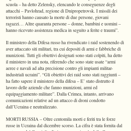
scuola – ha detto Zelensky, elencando le conseguenze degli
attacchi – Pavlohrad, regione di Dnipropetrovsk. I missili dei
terroristi hanno causato la morte di due persone, giovani
ragazzi… Altre quaranta persone – donne, bambini e uomini –
hanno ricevuto assistenza medica in seguito a ferite e traumi”.
Il ministero della Difesa russo ha rivendicato i raid sostenendo di
aver attaccato siti militari, tra cui depositi di armi e fabbriche di
munizioni. Tutti gli obiettivi designati sono stati colpiti, ha detto
il ministero in una nota, riferendo che sono state usate “armi
aeree e navali ad alta precisione contro gli impianti militar-
industriali ucraini”. “Gli obiettivi dei raid sono stati raggiunti –
ha fatto sapere il ministero della difesa – E’ stato distrutto il
lavoro delle aziende che fanno munizioni, armi ed
equipaggiamento militare”. Dalla Crimea, intanto, arrivano
comunicazioni relative ad un attacco di droni condotto
dall’Ucraina e neutralizzato.
MORTI RUSSIA – Oltre centomila morti e feriti tra le forze
russe in Ucraina dal dicembre scorso. La cifra è stata fornita dal