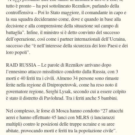
tutto è pronto – ha poi sottolineato Reznikov, parlando della
controffensiva – Poi lo Stato maggiore, il comandante in capo e
la sua squadra decideranno come, dove e quando in base alla
decisione e alla comprensione della situazione sul campo di
battaglia”. Infine, il ministro si è detto convinto del successo
dell’operazione, così come i partner internazionali dell’Ucraina,
successo che “è nell’interesse della sicurezza dei loro Paesi e dei
loro popoli”.
RAID RUSSIA – Le parole di Reznikov arrivano dopo
l’ennesimo attacco missilistico condotto dalla Russia, con 3
morti e 40 feriti tra i civili. Almeno 34 persone sono rimaste
ferite nella regione di Dnipropetrovsk, come ha reso noto il
governatore regione, Serghi Lysak, secondo cui a essere colpito
è stato il distretto di Pavlohrad. Tra i feriti anche 5 bambini.
Nel complesso, le forse di Mosca hanno condotto “27 attacchi
aerei e hanno effettuato 45 lanci con MLRS (i lanciarazzi
multipli) contro le posizioni delle truppe ucraine e su aree
abitate, provocando morti e feriti tra la popolazione civile”.