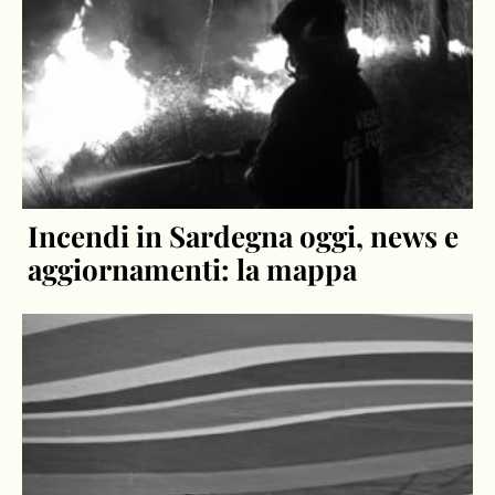
Incendi in Sardegna oggi, news e
aggiornamenti: la mappa