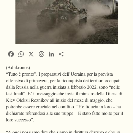
Facebook
WhatsApp
X
Threads
LinkedIn
Condividi
(Adnkronos) –
“Tutto è pronto”. I preparativi dell’Ucraina per la prevista
offensiva di primavera, per la riconquista dei territori occupati
dalla Russia nella guerra iniziata a febbraio 2022, sono “nelle
fasi finali”. E’ il messaggio che invia il ministro della Difesa di
Kiev Oleksii Reznikov all’inizio del mese di maggio, che
potrebbe essere cruciale nel conflitto. “Ho fiducia in loro – ha
dichiarato riferendosi alle sue truppe – È stato fatto molto per il
loro successo”.
“A oggi possiamo dire che siamo in dirittura d’arrivo e che, sì,