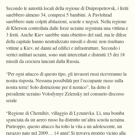
Secondo le autorità locali della regione di Dnipropetrovsk, i feriti
sarebbero almeno 34, compresi 5 bambini. A Pavlohrad
sarebbero state colpiti abitazioni, scuole e negozi. Nella regione
di Kherson controllata dalle forze ucraine registrata una vittima e
3 feriti. Anche Kiev sarebbe stata obiettivo del raid, ma le difese
della capitale hanno neutralizzato missili e droni: non risultano
vittime a Kiev, né danni ad edifici e infrastrutture. Secondo i
vertici militari ucraini, sono stati intercettati e distrutti 15 dei 18
missili da crociera lanciati dalla Russia.
“Per ogni attacco di questo tipo, gli invasori russi riceveranno la
nostra risposta. Nessuna possibilità per l’occupante russo sulla
nostra terra! Solo distruzione per il nemico”, ha detto il
presidente ucraino Volodymyr Zelensky nel consueto discorso
serale
“Regione di Chernihiv, villaggio di Lyzunivka. Lì, una bomba
sganciata da un aereo russo ha distrutto un’altra scuola ucraina.
Purtroppo, questo attacco ha tolto la vita a un adolescente, un
ragazzo nato nel 2009… 14 anni! Si trovava proprio vicino alla