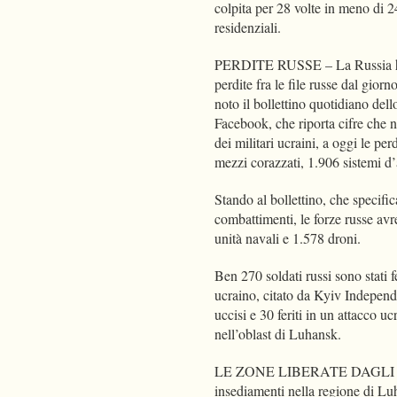
colpita per 28 volte in meno di 2
residenziali.
PERDITE RUSSE – La Russia ha p
perdite fra le file russe dal gior
noto il bollettino quotidiano de
Facebook, che riporta cifre che 
dei militari ucraini, a oggi le pe
mezzi corazzati, 1.906 sistemi d’a
Stando al bollettino, che specifi
combattimenti, le forze russe avr
unità navali e 1.578 droni.
Ben 270 soldati russi sono stati f
ucraino, citato da Kyiv Independa
uccisi e 30 feriti in un attacco u
nell’oblast di Luhansk.
LE ZONE LIBERATE DAGLI UCRAI
insediamenti nella regione di Lu