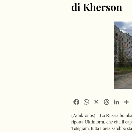
di Kherson
Facebook
WhatsApp
X
Threads
Linke
(Adnkronos) – La Russia bombar
riporta Ukrinform, che cita il c
Telegram, tutta l’area sarebbe st