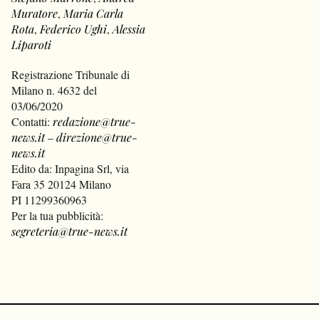
Muratore
,
Maria Carla
Rota
,
Federico Ughi
,
Alessia
Liparoti
Registrazione Tribunale di
Milano n. 4632 del
03/06/2020
Contatti:
redazione@true-
news.it
–
direzione@true-
news.it
Edito da: Inpagina Srl, via
Fara 35 20124 Milano
PI 11299360963
Per la tua pubblicità:
segreteria@true-news.it