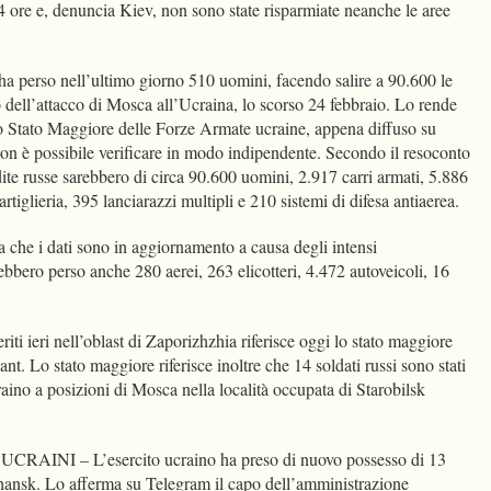
4 ore e, denuncia Kiev, non sono state risparmiate neanche le aree
erso nell’ultimo giorno 510 uomini, facendo salire a 90.600 le
no dell’attacco di Mosca all’Ucraina, lo scorso 24 febbraio. Lo rende
llo Stato Maggiore delle Forze Armate ucraine, appena diffuso su
non è possibile verificare in modo indipendente. Secondo il resoconto
rdite russe sarebbero di circa 90.600 uomini, 2.917 carri armati, 5.886
rtiglieria, 395 lanciarazzi multipli e 210 sistemi di difesa antiaerea.
ca che i dati sono in aggiornamento a causa degli intensi
ebbero perso anche 280 aerei, 263 elicotteri, 4.472 autoveicoli, 16
eriti ieri nell’oblast di Zaporizhzhia riferisce oggi lo stato maggiore
nt. Lo stato maggiore riferisce inoltre che 14 soldati russi sono stati
craino a posizioni di Mosca nella località occupata di Starobilsk
NI – L’esercito ucraino ha preso di nuovo possesso di 13
hansk. Lo afferma su Telegram il capo dell’amministrazione