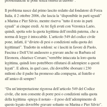
problematiche le pone senza ombra di dubbio”.
Il problema nasce dal primo lascito redatto dal fondatore di Forza
Italia, il 2 ottobre 2006, che lascia la “disponibile in parti uguali”
a Marina e Pier Silvio, mentre riserva ”tutto il resto in parti
eguali” ai cinque eredi. Ai tre figli avuti con Veronica Lario,
quindi, spetta solo la quota legittima dell’eredità paterna, che a
norma di legge è intoccabile. L’articolo 549 del codice civile
pone, infatti, il “divieto di pesi o condizioni sulla quota dei
legittimari”. Tradotto in soldoni: se i lasciti in favore di Paolo,
Fascina e Dell’Utri andassero a gravare anche su Barbara ed
Eleonora, chiarisce Corsaro,”verrebbe intaccata la loro quota
legittima, quindi loro potrebbero rifiutarsi di adempiere a questi
legati”. E allora, in quel caso, chi dovrebbe sborsare i 230
milioni che il padre ha promesso alla compagna, al fratello e
all’amico di sempre?
“Da un’interpretazione rigorosa dell’articolo 549 del Codice
civile, che non consente di porre pesi o condizioni sulla quota
della legittima -spiega il notaio – il peso dell’adempimento di
questo legato dovrebbe gravare soltanto su Marina e Pier Silvio”.