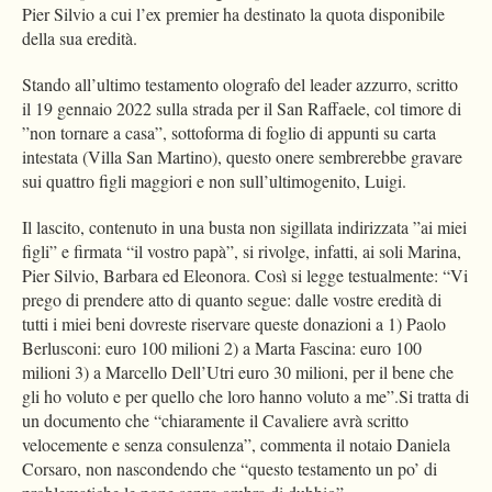
Pier Silvio a cui l’ex premier ha destinato la quota disponibile
della sua eredità.
Stando all’ultimo testamento olografo del leader azzurro, scritto
il 19 gennaio 2022 sulla strada per il San Raffaele, col timore di
”non tornare a casa”, sottoforma di foglio di appunti su carta
intestata (Villa San Martino), questo onere sembrerebbe gravare
sui quattro figli maggiori e non sull’ultimogenito, Luigi.
Il lascito, contenuto in una busta non sigillata indirizzata ”ai miei
figli” e firmata “il vostro papà”, si rivolge, infatti, ai soli Marina,
Pier Silvio, Barbara ed Eleonora. Così si legge testualmente: “Vi
prego di prendere atto di quanto segue: dalle vostre eredità di
tutti i miei beni dovreste riservare queste donazioni a 1) Paolo
Berlusconi: euro 100 milioni 2) a Marta Fascina: euro 100
milioni 3) a Marcello Dell’Utri euro 30 milioni, per il bene che
gli ho voluto e per quello che loro hanno voluto a me”.Si tratta di
un documento che “chiaramente il Cavaliere avrà scritto
velocemente e senza consulenza”, commenta il notaio Daniela
Corsaro, non nascondendo che “questo testamento un po’ di