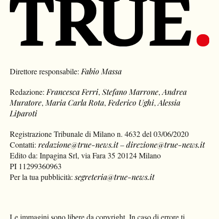
Direttore responsabile:
Fabio Massa
Redazione:
Francesca Ferri
,
Stefano Marrone
,
Andrea
Muratore
,
Maria Carla Rota
,
Federico Ughi
,
Alessia
Liparoti
Registrazione Tribunale di Milano n. 4632 del 03/06/2020
Contatti:
redazione@true-news.it
–
direzione@true-news.it
Edito da: Inpagina Srl, via Fara 35 20124 Milano
PI 11299360963
Per la tua pubblicità:
segreteria@true-news.it
Le immagini sono libere da copyright. In caso di errore ti