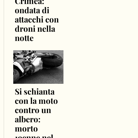
Crimea:
ondata di
attacchi con
droni nella
notte
Si schianta
con la moto
contro un
albero:
morto
19enne nel