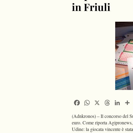
in Friuli
Facebook
WhatsApp
X
Threads
Linke
(Adnkronos) – Il concorso del Su
euro. Come riporta Agipronews, l
Udine: la giocata vincente è stat