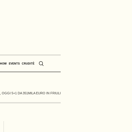
SHOW
EVENTS
CRUDITÈ
OGGI 5+1 DA 351MILA EURO IN FRIULI