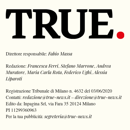
Direttore responsabile:
Fabio Massa
Redazione:
Francesca Ferri
,
Stefano Marrone
,
Andrea
Muratore
,
Maria Carla Rota
,
Federico Ughi
,
Alessia
Liparoti
Registrazione Tribunale di Milano n. 4632 del 03/06/2020
Contatti:
redazione@true-news.it
–
direzione@true-news.it
Edito da: Inpagina Srl, via Fara 35 20124 Milano
PI 11299360963
Per la tua pubblicità:
segreteria@true-news.it