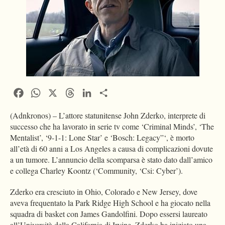
Facebook
WhatsApp
X
Threads
LinkedIn
Condividi
(Adnkronos) – L’attore statunitense John Zderko, interprete di
successo che ha lavorato in serie tv come ‘Criminal Minds’, ‘The
Mentalist’, ‘9-1-1: Lone Star’ e ‘Bosch: Legacy”‘, è morto
all’età di 60 anni a Los Angeles a causa di complicazioni dovute
a un tumore. L’annuncio della scomparsa è stato dato dall’amico
e collega Charley Koontz (‘Community, ‘Csi: Cyber’).
Zderko era cresciuto in Ohio, Colorado e New Jersey, dove
aveva frequentato la Park Ridge High School e ha giocato nella
squadra di basket con James Gandolfini. Dopo essersi laureato
all’Università della California di Irvine, Zderko ha iniziato una