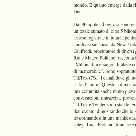
mondo. È quanto emerge dalla ric
Data.
Dal 30 aprile ad oggi, si sono re
un totale stimato di oltre 5 bili
festose registrate in tutta la peni
condivisi sui social da New York
Giuffredi, procuratore di diversi
Rui e Matteo Politano, racconta il
“Milioni di messaggi, di like e c
di memorabile”. Sono soprattutto
TikTok (7%), i canali dove gli ut
stato d’animo. Questo a dimostra
una comunità anche molto giovane 
conversazioni rintracciate proven
TikTok e Twitter sono stati lett
dell’evento, dimostrando che lo s
trasformandosi in una manifestazi
spiega Luca Ferlaino, fondatore 