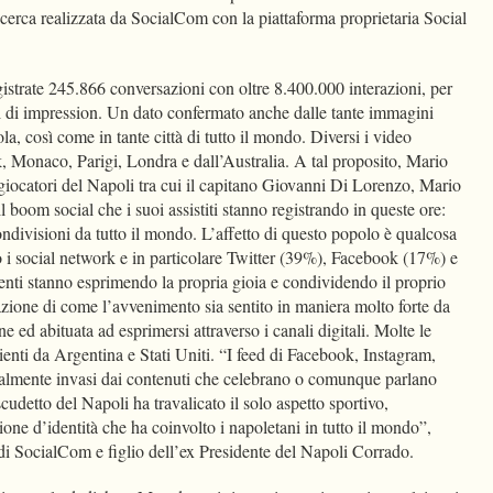
erca realizzata da SocialCom con la piattaforma proprietaria Social
gistrate 245.866 conversazioni con oltre 8.400.000 interazioni, per
oni di impression. Un dato confermato anche dalle tante immagini
sola, così come in tante città di tutto il mondo. Diversi i video
, Monaco, Parigi, Londra e dall’Australia. A tal proposito, Mario
 giocatori del Napoli tra cui il capitano Giovanni Di Lorenzo, Mario
 boom social che i suoi assistiti stanno registrando in queste ore:
ondivisioni da tutto il mondo. L’affetto di questo popolo è qualcosa
 i social network e in particolare Twitter (39%), Facebook (17%) e
enti stanno esprimendo la propria gioia e condividendo il proprio
zione di come l’avvenimento sia sentito in maniera molto forte da
ed abituata ad esprimersi attraverso i canali digitali. Molte le
ienti da Argentina e Stati Uniti. “I feed di Facebook, Instagram,
eralmente invasi dai contenuti che celebrano o comunque parlano
cudetto del Napoli ha travalicato il solo aspetto sportivo,
one d’identità che ha coinvolto i napoletani in tutto il mondo”,
di SocialCom e figlio dell’ex Presidente del Napoli Corrado.