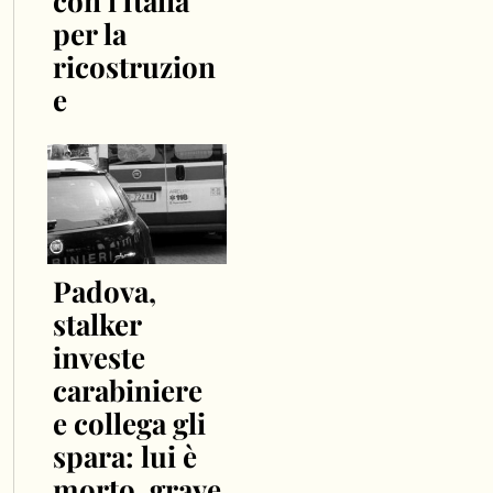
con l'Italia
per la
ricostruzion
e
Padova,
stalker
investe
carabiniere
e collega gli
spara: lui è
morto, grave