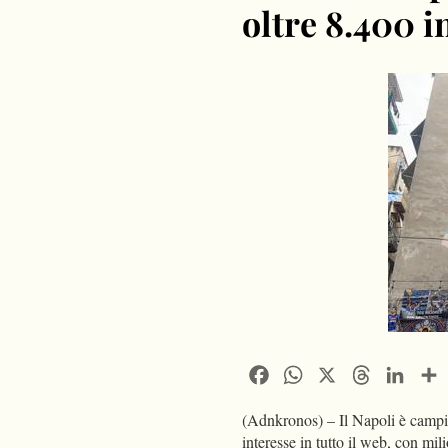
oltre 8.400 i
Facebook
WhatsApp
X
Threads
Linke
(Adnkronos) – Il Napoli è campio
interesse in tutto il web, con mili