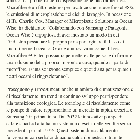
soluzioni al problema della dispersione delle microfibre. Less
Microfiber è un filtro esterno per lavatrice che riduce fino al 98%
le emissioni di microplastiche nei cicli di lavaggio. In occasione
di Ifa, Charlie Cox, Manager of Microplastic Solutions at Ocean
Wise, ha dichiarato: “Collaborando con Samsung e Patagonia,
Ocean Wise è orgogliosa di aver mostrato un modo in cui
l’industria possa fare la propria parte per arginare il flusso di
microfibre nell’oceano. Grazie a innovazioni come il Less
Microfiber™ Filter, possiamo permettere alle persone di favorire
una riduzione della propria impronta a casa, quando si parla di
microfibre. È una soluzione semplice e quotidiana per la quale i
nostri oceani ci ringrazieranno”.
Proseguono gli investimenti anche in ambito di climatizzazione e
di riscaldamento, un trend in continuo sviluppo per rispondere
alla transizione ecologica. Le tecnologie di riscaldamento come
le pompe di calore rappresentano un mercato in rapida crescita e
Samsung è in prima linea. Dal 2022 le innovative pompe di
calore smart ad aria hanno visto una crescita delle vendite senza
precedenti, pari al +97%. Questi sistemi di riscaldamento
funzionano con serbatoi di acqua calda domestica o tramite