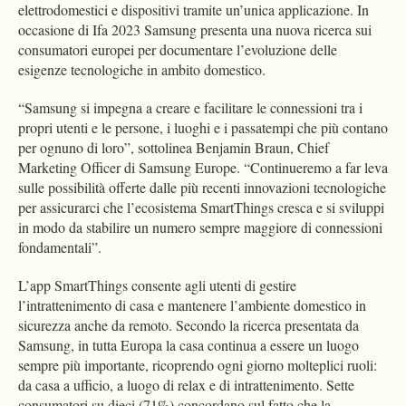
elettrodomestici e dispositivi tramite un’unica applicazione. In
occasione di Ifa 2023 Samsung presenta una nuova ricerca sui
consumatori europei per documentare l’evoluzione delle
esigenze tecnologiche in ambito domestico.
“Samsung si impegna a creare e facilitare le connessioni tra i
propri utenti e le persone, i luoghi e i passatempi che più contano
per ognuno di loro”, sottolinea Benjamin Braun, Chief
Marketing Officer di Samsung Europe. “Continueremo a far leva
sulle possibilità offerte dalle più recenti innovazioni tecnologiche
per assicurarci che l’ecosistema SmartThings cresca e si sviluppi
in modo da stabilire un numero sempre maggiore di connessioni
fondamentali”.
L’app SmartThings consente agli utenti di gestire
l’intrattenimento di casa e mantenere l’ambiente domestico in
sicurezza anche da remoto. Secondo la ricerca presentata da
Samsung, in tutta Europa la casa continua a essere un luogo
sempre più importante, ricoprendo ogni giorno molteplici ruoli:
da casa a ufficio, a luogo di relax e di intrattenimento. Sette
consumatori su dieci (71%) concordano sul fatto che la