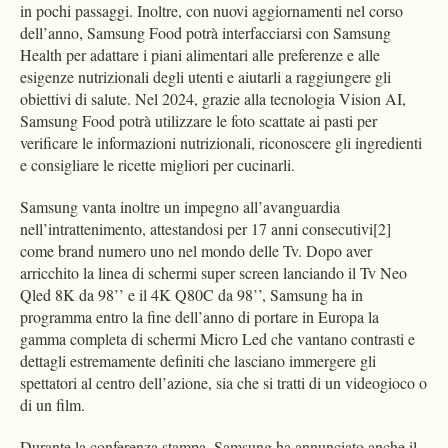
in pochi passaggi. Inoltre, con nuovi aggiornamenti nel corso
dell’anno, Samsung Food potrà interfacciarsi con Samsung
Health per adattare i piani alimentari alle preferenze e alle
esigenze nutrizionali degli utenti e aiutarli a raggiungere gli
obiettivi di salute. Nel 2024, grazie alla tecnologia Vision AI,
Samsung Food potrà utilizzare le foto scattate ai pasti per
verificare le informazioni nutrizionali, riconoscere gli ingredienti
e consigliare le ricette migliori per cucinarli.
Samsung vanta inoltre un impegno all’avanguardia
nell’intrattenimento, attestandosi per 17 anni consecutivi[2]
come brand numero uno nel mondo delle Tv. Dopo aver
arricchito la linea di schermi super screen lanciando il Tv Neo
Qled 8K da 98’’ e il 4K Q80C da 98’’, Samsung ha in
programma entro la fine dell’anno di portare in Europa la
gamma completa di schermi Micro Led che vantano contrasti e
dettagli estremamente definiti che lasciano immergere gli
spettatori al centro dell’azione, sia che si tratti di un videogioco o
di un film.
Durante la conferenza stampa, Samsung ha annunciato anche il