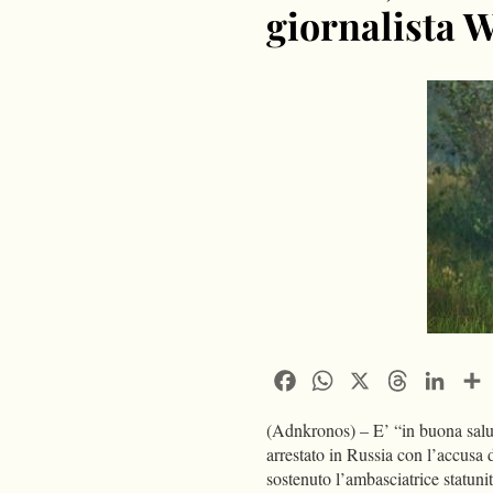
giornalista W
Facebook
WhatsApp
X
Threads
Linke
(Adnkronos) – E’ “in buona salut
arrestato in Russia con l’accusa 
sostenuto l’ambasciatrice statun