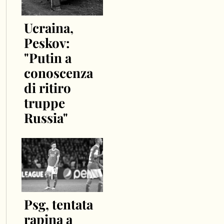
Ucraina,
Peskov:
"Putin a
conoscenza
di ritiro
truppe
Russia"
Psg, tentata
rapina a