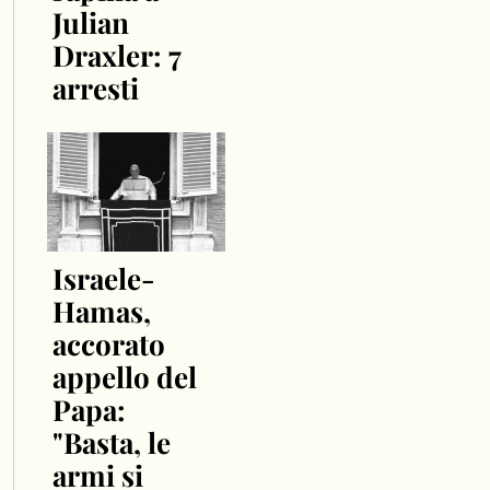
Julian
Draxler: 7
arresti
Israele-
Hamas,
accorato
appello del
Papa:
"Basta, le
armi si