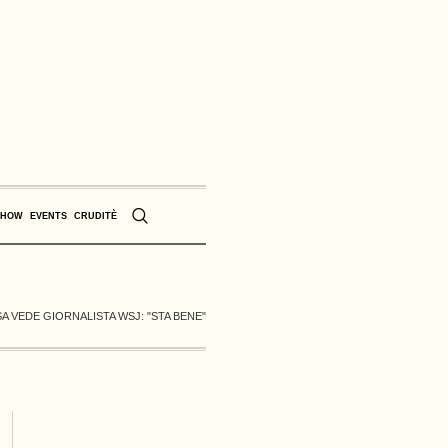
SHOW
EVENTS
CRUDITÈ
A VEDE GIORNALISTA WSJ: "STA BENE"