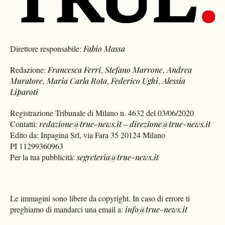
Direttore responsabile:
Fabio Massa
Redazione:
Francesca Ferri
,
Stefano Marrone
,
Andrea
Muratore
,
Maria Carla Rota
,
Federico Ughi
,
Alessia
Liparoti
Registrazione Tribunale di Milano n. 4632 del 03/06/2020
Contatti:
redazione@true-news.it
–
direzione@true-news.it
Edito da: Inpagina Srl, via Fara 35 20124 Milano
PI 11299360963
Per la tua pubblicità:
segreteria@true-news.it
Le immagini sono libere da copyright. In caso di errore ti
preghiamo di mandarci una email a:
info@true-news.it