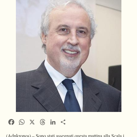
Facebook
WhatsApp
X
Threads
LinkedIn
Condividi
(Adnkronos) – Sono stati assegnati questa mattina alla Scala i