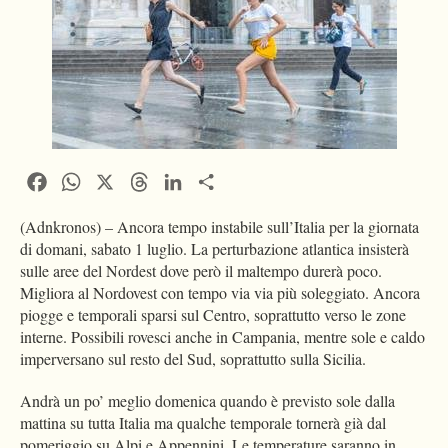
Facebook
WhatsApp
X
Threads
LinkedIn
Condividi
(Adnkronos) – Ancora tempo instabile sull’Italia per la giornata
di domani, sabato 1 luglio. La perturbazione atlantica insisterà
sulle aree del Nordest dove però il maltempo durerà poco.
Migliora al Nordovest con tempo via via più soleggiato. Ancora
piogge e temporali sparsi sul Centro, soprattutto verso le zone
interne. Possibili rovesci anche in Campania, mentre sole e caldo
imperversano sul resto del Sud, soprattutto sulla Sicilia.
Andrà un po’ meglio domenica quando è previsto sole dalla
mattina su tutta Italia ma qualche temporale tornerà già dal
pomeriggio su Alpi e Appennini. Le temperature saranno in