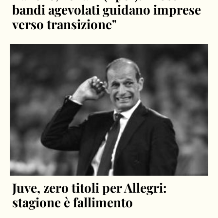
bandi agevolati guidano imprese
verso transizione"
Juve, zero titoli per Allegri:
stagione è fallimento