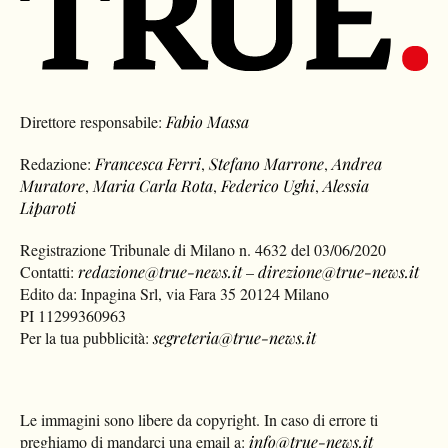
Direttore responsabile:
Fabio Massa
Redazione:
Francesca Ferri
,
Stefano Marrone
,
Andrea
Muratore
,
Maria Carla Rota
,
Federico Ughi
,
Alessia
Liparoti
Registrazione Tribunale di Milano n. 4632 del 03/06/2020
Contatti:
redazione@true-news.it
–
direzione@true-news.it
Edito da: Inpagina Srl, via Fara 35 20124 Milano
PI 11299360963
Per la tua pubblicità:
segreteria@true-news.it
Le immagini sono libere da copyright. In caso di errore ti
preghiamo di mandarci una email a:
info@true-news.it