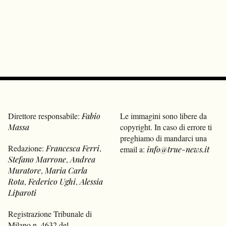
Direttore responsabile:
Fabio
Le immagini sono libere da
Massa
copyright. In caso di errore ti
preghiamo di mandarci una
Redazione:
Francesca Ferri
,
email a:
info@true-news.it
Stefano Marrone
,
Andrea
Muratore
,
Maria Carla
Rota
,
Federico Ughi
,
Alessia
Liparoti
Registrazione Tribunale di
Milano n. 4632 del