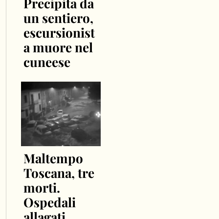
Precipita da
un sentiero,
escursionist
a muore nel
cuneese
Maltempo
Toscana, tre
morti.
Ospedali
allagati,