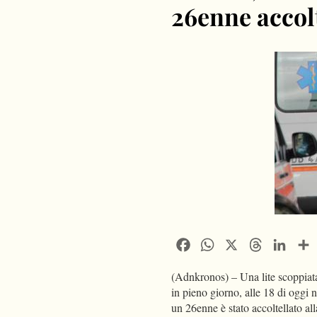
26enne accolt
Facebook
WhatsApp
X
Threads
Linke
(Adnkronos) – Una lite scoppiata
in pieno giorno, alle 18 di oggi n
un 26enne è stato accoltellato al