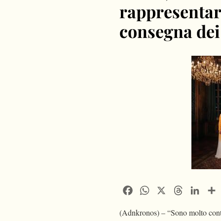
rappresentare
consegna dei
Facebook
WhatsApp
X
Threads
Linke
(Adnkronos) – “Sono molto conten