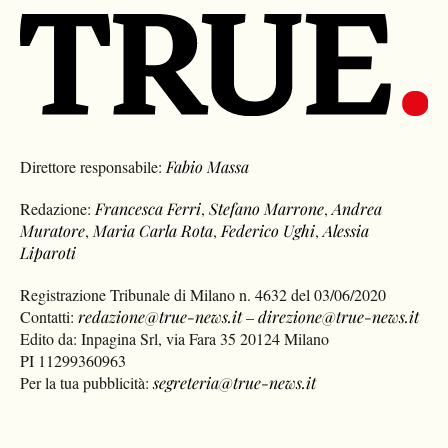
Direttore responsabile:
Fabio Massa
Redazione:
Francesca Ferri
,
Stefano Marrone
,
Andrea
Muratore
,
Maria Carla Rota
,
Federico Ughi
,
Alessia
Liparoti
Registrazione Tribunale di Milano n. 4632 del 03/06/2020
Contatti:
redazione@true-news.it
–
direzione@true-news.it
Edito da: Inpagina Srl, via Fara 35 20124 Milano
PI 11299360963
Per la tua pubblicità:
segreteria@true-news.it