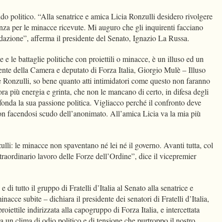
ndo politico. “Alla senatrice e amica Licia Ronzulli desidero rivolgere
anza per le minacce ricevute. Mi auguro che gli inquirenti facciano
idazione”, afferma il presidente del Senato, Ignazio La Russa.
 e le battaglie politiche con proiettili o minacce, è un illuso ed un
dente della Camera e deputato di Forza Italia, Giorgio Mulè – Illuso
 Ronzulli, so bene quanto atti intimidatori come questo non faranno
ra più energia e grinta, che non le mancano di certo, in difesa degli
si fonda la sua passione politica. Vigliacco perché il confronto deve
non facendosi scudo dell’anonimato. All’amica Licia va la mia più
ulli: le minacce non spaventano né lei né il governo. Avanti tutta, col
straordinario lavoro delle Forze dell’Ordine”, dice il vicepremier
di tutto il gruppo di Fratelli d’Italia al Senato alla senatrice e
nacce subite – dichiara il presidente dei senatori di Fratelli d’Italia,
iettile indirizzata alla capogruppo di Forza Italia, e intercettata
da un clima di odio politico e di tensione che purtroppo il nostro