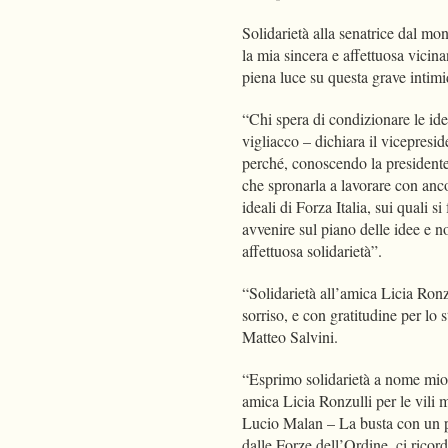
Solidarietà alla senatrice dal mo
la mia sincera e affettuosa vicin
piena luce su questa grave intim
“Chi spera di condizionare le idee
vigliacco – dichiara il vicepresi
perché, conoscendo la presidente
che spronarla a lavorare con anco
ideali di Forza Italia, sui quali 
avvenire sul piano delle idee e 
affettuosa solidarietà”.
“Solidarietà all’amica Licia Ronz
sorriso, e con gratitudine per lo 
Matteo Salvini.
“Esprimo solidarietà a nome mio e 
amica Licia Ronzulli per le vili mi
Lucio Malan – La busta con un pro
dalle Forze dell’Ordine, ci ricor