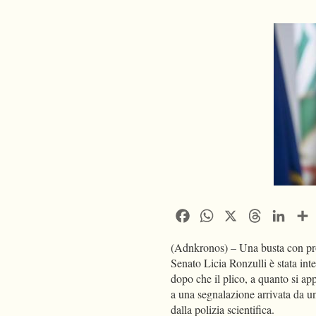
Facebook
WhatsApp
X
Threads
Linke
(Adnkronos) – Una busta con proi
Senato Licia Ronzulli è stata int
dopo che il plico, a quanto si app
a una segnalazione arrivata da un
dalla polizia scientifica.