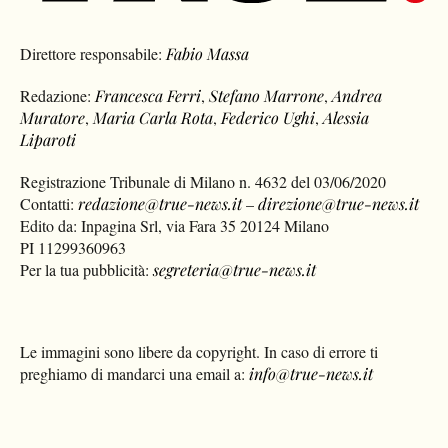
Direttore responsabile:
Fabio Massa
Redazione:
Francesca Ferri
,
Stefano Marrone
,
Andrea
Muratore
,
Maria Carla Rota
,
Federico Ughi
,
Alessia
Liparoti
Registrazione Tribunale di Milano n. 4632 del 03/06/2020
Contatti:
redazione@true-news.it
–
direzione@true-news.it
Edito da: Inpagina Srl, via Fara 35 20124 Milano
PI 11299360963
Per la tua pubblicità:
segreteria@true-news.it
Le immagini sono libere da copyright. In caso di errore ti
preghiamo di mandarci una email a:
info@true-news.it