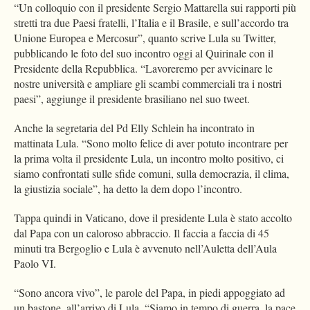
“Un colloquio con il presidente Sergio Mattarella sui rapporti più
stretti tra due Paesi fratelli, l’Italia e il Brasile, e sull’accordo tra
Unione Europea e Mercosur”, quanto scrive Lula su Twitter,
pubblicando le foto del suo incontro oggi al Quirinale con il
Presidente della Repubblica. “Lavoreremo per avvicinare le
nostre università e ampliare gli scambi commerciali tra i nostri
paesi”, aggiunge il presidente brasiliano nel suo tweet.
Anche la segretaria del Pd Elly Schlein ha incontrato in
mattinata Lula. “Sono molto felice di aver potuto incontrare per
la prima volta il presidente Lula, un incontro molto positivo, ci
siamo confrontati sulle sfide comuni, sulla democrazia, il clima,
la giustizia sociale”, ha detto la dem dopo l’incontro.
Tappa quindi in Vaticano, dove il presidente Lula è stato accolto
dal Papa con un caloroso abbraccio. Il faccia a faccia di 45
minuti tra Bergoglio e Lula è avvenuto nell’Auletta dell’Aula
Paolo VI.
“Sono ancora vivo”, le parole del Papa, in piedi appoggiato ad
un bastone, all’arrivo di Lula. “Siamo in tempo di guerra, la pace