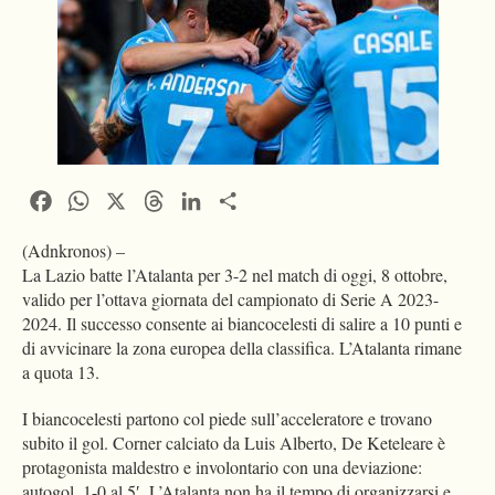
Facebook
WhatsApp
X
Threads
LinkedIn
Condividi
(Adnkronos) –
La Lazio batte l’Atalanta per 3-2 nel match di oggi, 8 ottobre,
valido per l’ottava giornata del campionato di Serie A 2023-
2024. Il successo consente ai biancocelesti di salire a 10 punti e
di avvicinare la zona europea della classifica. L’Atalanta rimane
a quota 13.
I biancocelesti partono col piede sull’acceleratore e trovano
subito il gol. Corner calciato da Luis Alberto, De Keteleare è
protagonista maldestro e involontario con una deviazione:
autogol, 1-0 al 5′. L’Atalanta non ha il tempo di organizzarsi e