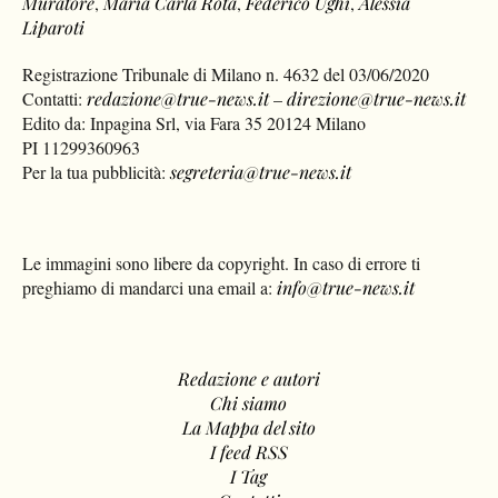
Muratore
,
Maria Carla Rota
,
Federico Ughi
,
Alessia
Liparoti
Registrazione Tribunale di Milano n. 4632 del 03/06/2020
Contatti:
redazione@true-news.it
–
direzione@true-news.it
Edito da: Inpagina Srl, via Fara 35 20124 Milano
PI 11299360963
Per la tua pubblicità:
segreteria@true-news.it
Le immagini sono libere da copyright. In caso di errore ti
preghiamo di mandarci una email a:
info@true-news.it
Redazione e autori
Chi siamo
La Mappa del sito
I feed RSS
I Tag