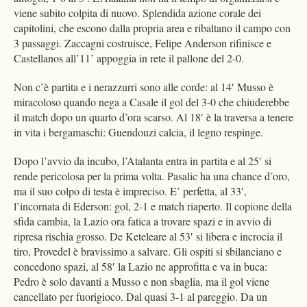
viene subito colpita di nuovo. Splendida azione corale dei
capitolini, che escono dalla propria area e ribaltano il campo con
3 passaggi. Zaccagni costruisce, Felipe Anderson rifinisce e
Castellanos all’11’ appoggia in rete il pallone del 2-0.
Non c’è partita e i nerazzurri sono alle corde: al 14′ Musso è
miracoloso quando nega a Casale il gol del 3-0 che chiuderebbe
il match dopo un quarto d’ora scarso. Al 18′ è la traversa a tenere
in vita i bergamaschi: Guendouzi calcia, il legno respinge.
Dopo l’avvio da incubo, l’Atalanta entra in partita e al 25′ si
rende pericolosa per la prima volta. Pasalic ha una chance d’oro,
ma il suo colpo di testa è impreciso. E’ perfetta, al 33′,
l’incornata di Ederson: gol, 2-1 e match riaperto. Il copione della
sfida cambia, la Lazio ora fatica a trovare spazi e in avvio di
ripresa rischia grosso. De Keteleare al 53′ si libera e incrocia il
tiro, Provedel è bravissimo a salvare. Gli ospiti si sbilanciano e
concedono spazi, al 58′ la Lazio ne approfitta e va in buca:
Pedro è solo davanti a Musso e non sbaglia, ma il gol viene
cancellato per fuorigioco. Dal quasi 3-1 al pareggio. Da un