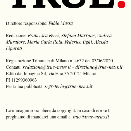
Direttore responsabile:
Fabio Massa
Redazione:
Francesca Ferri
,
Stefano Marrone
,
Andrea
Muratore
,
Maria Carla Rota
,
Federico Ughi
,
Alessia
Liparoti
Registrazione Tribunale di Milano n. 4632 del 03/06/2020
Contatti:
redazione@true-news.it
–
direzione@true-news.it
Edito da: Inpagina Srl, via Fara 35 20124 Milano
PI 11299360963
Per la tua pubblicità:
segreteria@true-news.it
Le immagini sono libere da copyright. In caso di errore ti
preghiamo di mandarci una email a:
info@true-news.it