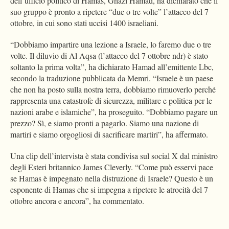
dell’ufficio politico di Hamas, Ghazi Hamad, ha dichiarato che il
suo gruppo è pronto a ripetere “due o tre volte” l’attacco del 7
ottobre, in cui sono stati uccisi 1400 israeliani.
“Dobbiamo impartire una lezione a Israele, lo faremo due o tre
volte. Il diluvio di Al Aqsa (l’attacco del 7 ottobre ndr) è stato
soltanto la prima volta”, ha dichiarato Hamad all’emittente Lbc,
secondo la traduzione pubblicata da Memri. “Israele è un paese
che non ha posto sulla nostra terra, dobbiamo rimuoverlo perché
rappresenta una catastrofe di sicurezza, militare e politica per le
nazioni arabe e islamiche”, ha proseguito. “Dobbiamo pagare un
prezzo? Sì, e siamo pronti a pagarlo. Siamo una nazione di
martiri e siamo orgogliosi di sacrificare martiri”, ha affermato.
Una clip dell’intervista è stata condivisa sul social X dal ministro
degli Esteri britannico James Cleverly. “Come può esservi pace
se Hamas è impegnato nella distruzione di Israele? Questo è un
esponente di Hamas che si impegna a ripetere le atrocità del 7
ottobre ancora e ancora”, ha commentato.