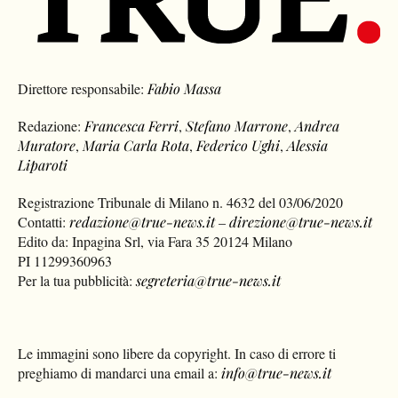
Direttore responsabile:
Fabio Massa
Redazione:
Francesca Ferri
,
Stefano Marrone
,
Andrea
Muratore
,
Maria Carla Rota
,
Federico Ughi
,
Alessia
Liparoti
Registrazione Tribunale di Milano n. 4632 del 03/06/2020
Contatti:
redazione@true-news.it
–
direzione@true-news.it
Edito da: Inpagina Srl, via Fara 35 20124 Milano
PI 11299360963
Per la tua pubblicità:
segreteria@true-news.it
Le immagini sono libere da copyright. In caso di errore ti
preghiamo di mandarci una email a:
info@true-news.it