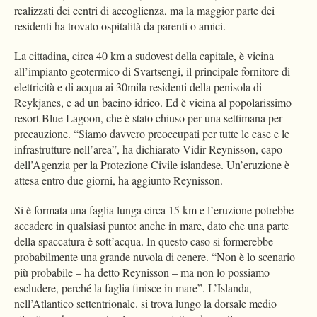
realizzati dei centri di accoglienza, ma la maggior parte dei
residenti ha trovato ospitalità da parenti o amici.
La cittadina, circa 40 km a sudovest della capitale, è vicina
all’impianto geotermico di Svartsengi, il principale fornitore di
elettricità e di acqua ai 30mila residenti della penisola di
Reykjanes, e ad un bacino idrico. Ed è vicina al popolarissimo
resort Blue Lagoon, che è stato chiuso per una settimana per
precauzione. “Siamo davvero preoccupati per tutte le case e le
infrastrutture nell’area”, ha dichiarato Vidir Reynisson, capo
dell’Agenzia per la Protezione Civile islandese. Un’eruzione è
attesa entro due giorni, ha aggiunto Reynisson.
Si è formata una faglia lunga circa 15 km e l’eruzione potrebbe
accadere in qualsiasi punto: anche in mare, dato che una parte
della spaccatura è sott’acqua. In questo caso si formerebbe
probabilmente una grande nuvola di cenere. “Non è lo scenario
più probabile – ha detto Reynisson – ma non lo possiamo
escludere, perché la faglia finisce in mare”. L’Islanda,
nell’Atlantico settentrionale. si trova lungo la dorsale medio