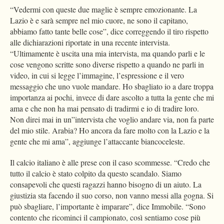
“Vedermi con queste due maglie è sempre emozionante. La
Lazio è e sarà sempre nel mio cuore, ne sono il capitano,
abbiamo fatto tante belle cose”, dice correggendo il tiro rispetto
alle dichiarazioni riportate in una recente intervista.
“Ultimamente è uscita una mia intervista, ma quando parli e le
cose vengono scritte sono diverse rispetto a quando ne parli in
video, in cui si legge l’immagine, l’espressione e il vero
messaggio che uno vuole mandare. Ho sbagliato io a dare troppa
importanza ai pochi, invece di dare ascolto a tutta la gente che mi
ama e che non ha mai pensato di tradirmi e io di tradire loro.
Non direi mai in un”intervista che voglio andare via, non fa parte
del mio stile. Arabia? Ho ancora da fare molto con la Lazio e la
gente che mi ama”, aggiunge l’attaccante biancoceleste.
Il calcio italiano è alle prese con il caso scommesse. “Credo che
tutto il calcio è stato colpito da questo scandalo. Siamo
consapevoli che questi ragazzi hanno bisogno di un aiuto. La
giustizia sta facendo il suo corso, non vanno messi alla gogna. Si
può sbagliare, l’importante è imparare”, dice Immobile. “Sono
contento che ricominci il campionato, così sentiamo cose più