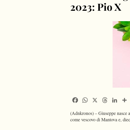
2023: Pio X
Facebook
WhatsApp
X
Threads
Linke
(Adnkronos) – Giuseppe nasce a 
come vescovo di Mantova e, dieci