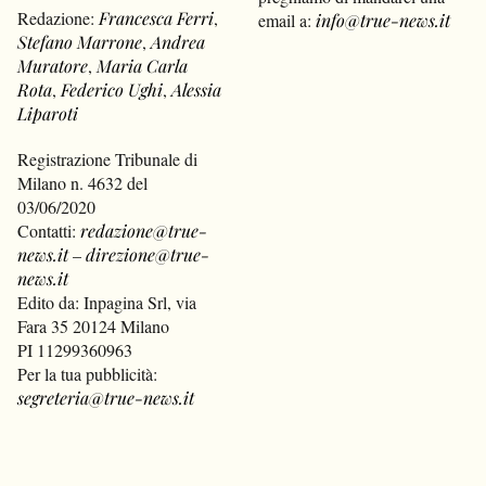
Redazione:
Francesca Ferri
,
email a:
info@true-news.it
Stefano Marrone
,
Andrea
Muratore
,
Maria Carla
Rota
,
Federico Ughi
,
Alessia
Liparoti
Registrazione Tribunale di
Milano n. 4632 del
03/06/2020
Contatti:
redazione@true-
news.it
–
direzione@true-
news.it
Edito da: Inpagina Srl, via
Fara 35 20124 Milano
PI 11299360963
Per la tua pubblicità:
segreteria@true-news.it