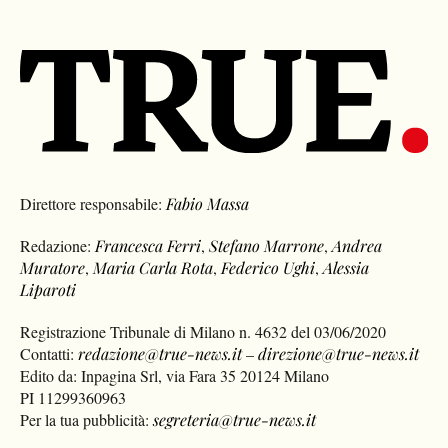
Direttore responsabile:
Fabio Massa
Redazione:
Francesca Ferri
,
Stefano Marrone
,
Andrea
Muratore
,
Maria Carla Rota
,
Federico Ughi
,
Alessia
Liparoti
Registrazione Tribunale di Milano n. 4632 del 03/06/2020
Contatti:
redazione@true-news.it
–
direzione@true-news.it
Edito da: Inpagina Srl, via Fara 35 20124 Milano
PI 11299360963
Per la tua pubblicità:
segreteria@true-news.it