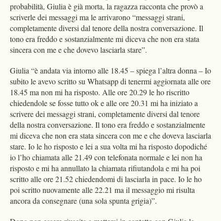
probabilità, Giulia è già morta, la ragazza racconta che provò a
scriverle dei messaggi ma le arrivarono “messaggi strani,
completamente diversi dal tenore della nostra conversazione. Il
tono era freddo e sostanzialmente mi diceva che non era stata
sincera con me e che dovevo lasciarla stare”.
Giulia “è andata via intorno alle 18.45 – spiega l’altra donna – Io
subito le avevo scritto su Whatsapp di tenermi aggiornata alle ore
18.45 ma non mi ha risposto. Alle ore 20.29 le ho riscritto
chiedendole se fosse tutto ok e alle ore 20.31 mi ha iniziato a
scrivere dei messaggi strani, completamente diversi dal tenore
della nostra conversazione. Il tono era freddo e sostanzialmente
mi diceva che non era stata sincera con me e che doveva lasciarla
stare. Io le ho risposto e lei a sua volta mi ha risposto dopodiché
io l’ho chiamata alle 21.49 con telefonata normale e lei non ha
risposto e mi ha annullato la chiamata rifiutandola e mi ha poi
scritto alle ore 21.52 chiedendomi di lasciarla in pace. Io le ho
poi scritto nuovamente alle 22.21 ma il messaggio mi risulta
ancora da consegnare (una sola spunta grigia)”.