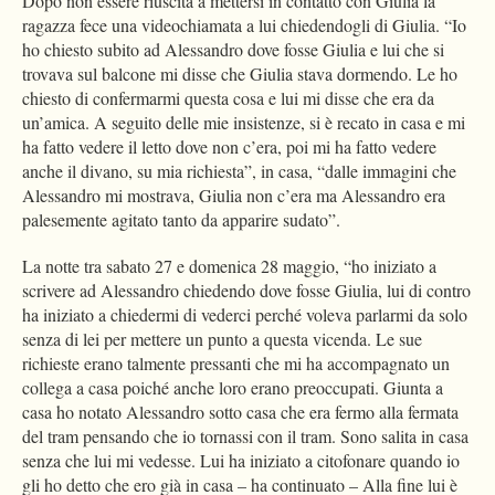
Dopo non essere riuscita a mettersi in contatto con Giulia la
ragazza fece una videochiamata a lui chiedendogli di Giulia. “Io
ho chiesto subito ad Alessandro dove fosse Giulia e lui che si
trovava sul balcone mi disse che Giulia stava dormendo. Le ho
chiesto di confermarmi questa cosa e lui mi disse che era da
un’amica. A seguito delle mie insistenze, si è recato in casa e mi
ha fatto vedere il letto dove non c’era, poi mi ha fatto vedere
anche il divano, su mia richiesta”, in casa, “dalle immagini che
Alessandro mi mostrava, Giulia non c’era ma Alessandro era
palesemente agitato tanto da apparire sudato”.
La notte tra sabato 27 e domenica 28 maggio, “ho iniziato a
scrivere ad Alessandro chiedendo dove fosse Giulia, lui di contro
ha iniziato a chiedermi di vederci perché voleva parlarmi da solo
senza di lei per mettere un punto a questa vicenda. Le sue
richieste erano talmente pressanti che mi ha accompagnato un
collega a casa poiché anche loro erano preoccupati. Giunta a
casa ho notato Alessandro sotto casa che era fermo alla fermata
del tram pensando che io tornassi con il tram. Sono salita in casa
senza che lui mi vedesse. Lui ha iniziato a citofonare quando io
gli ho detto che ero già in casa – ha continuato – Alla fine lui è