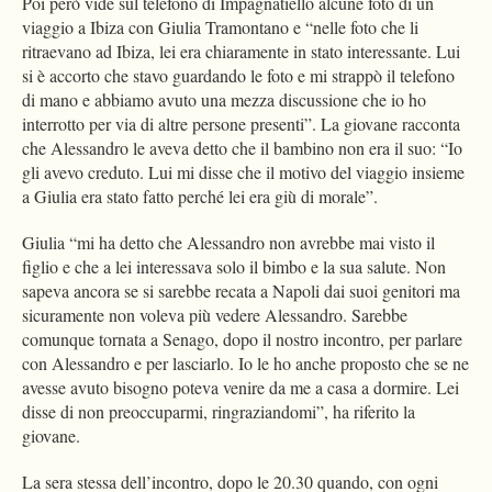
Poi però vide sul telefono di Impagnatiello alcune foto di un
viaggio a Ibiza con Giulia Tramontano e “nelle foto che li
ritraevano ad Ibiza, lei era chiaramente in stato interessante. Lui
si è accorto che stavo guardando le foto e mi strappò il telefono
di mano e abbiamo avuto una mezza discussione che io ho
interrotto per via di altre persone presenti”. La giovane racconta
che Alessandro le aveva detto che il bambino non era il suo: “Io
gli avevo creduto. Lui mi disse che il motivo del viaggio insieme
a Giulia era stato fatto perché lei era giù di morale”.
Giulia “mi ha detto che Alessandro non avrebbe mai visto il
figlio e che a lei interessava solo il bimbo e la sua salute. Non
sapeva ancora se si sarebbe recata a Napoli dai suoi genitori ma
sicuramente non voleva più vedere Alessandro. Sarebbe
comunque tornata a Senago, dopo il nostro incontro, per parlare
con Alessandro e per lasciarlo. Io le ho anche proposto che se ne
avesse avuto bisogno poteva venire da me a casa a dormire. Lei
disse di non preoccuparmi, ringraziandomi”, ha riferito la
giovane.
La sera stessa dell’incontro, dopo le 20.30 quando, con ogni