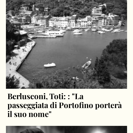
Berlusconi, Toti: : "La
passeggiata di Portofino porterà
il suo nome"