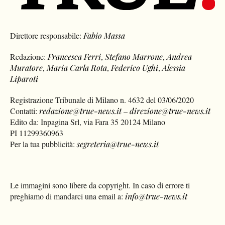
Direttore responsabile:
Fabio Massa
Redazione:
Francesca Ferri
,
Stefano Marrone
,
Andrea
Muratore
,
Maria Carla Rota
,
Federico Ughi
,
Alessia
Liparoti
Registrazione Tribunale di Milano n. 4632 del 03/06/2020
Contatti:
redazione@true-news.it
–
direzione@true-news.it
Edito da: Inpagina Srl, via Fara 35 20124 Milano
PI 11299360963
Per la tua pubblicità:
segreteria@true-news.it
Le immagini sono libere da copyright. In caso di errore ti
preghiamo di mandarci una email a:
info@true-news.it