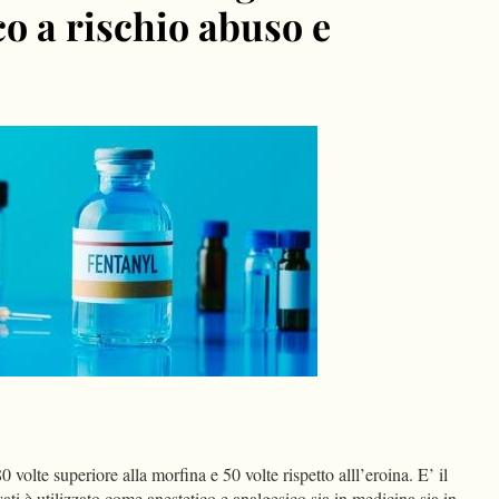
co a rischio abuso e
dIn
Condividi
olte superiore alla morfina e 50 volte rispetto alll’eroina. E’ il
ati è utilizzato come anestetico e analgesico sia in medicina sia in