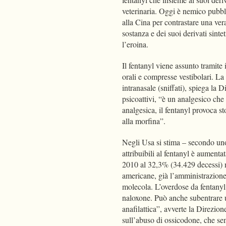
veterinaria. Oggi è nemico pubbl
alla Cina per contrastare una ver
sostanza e dei suoi derivati sinte
l’eroina.
Il fentanyl viene assunto tramite
orali e compresse vestibolari. La
intranasale (sniffati), spiega la D
psicoattivi, “è un analgesico che
analgesica, il fentanyl provoca s
alla morfina”.
Negli Usa si stima – secondo uno
attribuibili al fentanyl è aument
2010 al 32,3% (34.429 decessi) n
americane, già l’amministrazione
molecola. L’overdose da fentanyl
naloxone. Può anche subentrare 
anafilattica”, avverte la Direzion
sull’abuso di ossicodone, che s