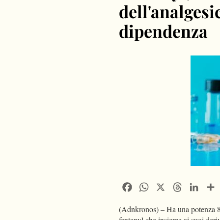
dell'analgesi
dipendenza
Facebook
WhatsApp
X
Threads
Linke
(Adnkronos) – Ha una potenza 80 v
fentanyl che insieme ai suoi deriv