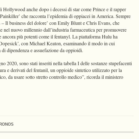
di Hollywood anche dopo i decessi di star come Prince e il rapper
‘Painkiller’ che racconta l’epidemia di oppiacei in America. Sempre
s – Il business del dolore’ con Emily Blunt e Chris Evans, che
sate nel nuovo millennio dall’industria farmaceutica per promuovere
e ancora più potenti come il fentanyl. La piattaforma Hulu ha
 ‘Dopesick’, con Michael Keaton, esaminando il modo in cui
a di dipendenza e assuefazione da oppioidi.
o 2020, sono stati inseriti nella tabella I delle sostanze stupefacenti
ura e derivati del fentanil, un oppioide sintetico utilizzato per la
co, da usare sotto stretto controllo medico”, ricorda il ministero
RONOS