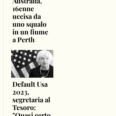
Australia,
16enne
uccisa da
uno squalo
in un fiume
a Perth
Default Usa
2023,
segretaria al
Tesoro:
"Quasi certo