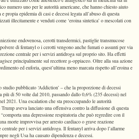
ico numero uno per le autorità americane, che hanno chiesto aiuto
a e propia epidemia di casi e decessi legata all’abuso di questa
tizzati illecitamente e venduti come ‘eroina sintetica’ o mescolati con
 iniezione endovenosa, cerotti transdermici, pastiglie transmucose
 polvere di fentanyl o i cerotti vengono anche fumati o assunti per via
irezione centrale per i servizi antidroga sul proprio sito. Ha effetti
 agisce principalmente sul recettore μ-oppiaceo. Oltre alla sua azione
tordimento ed euforia, quest’ultima meno marcata rispetto all’eroina e
 studio pubblicato ‘Addiction’ – che la proporzione di decessi
ata più di 50 volte dal 2010, passando dallo 0,6% (235 decessi) nel
el 2021. Una escalation che sta preoccupando le autorità
 Trump aveva lanciato una offensiva contro la diffusione di questa
 “comporta una depressione respiratoria che può regredire con il
una morte improvvisa per arresto cardiaco o grave reazione
e centrale per i servizi antidroga. Il fentanyl arriva dopo l’allarme
empre negli Usa ha causato dipendenza e decessi.