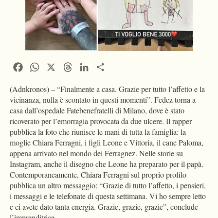
Facebook
WhatsApp
X
Threads
LinkedIn
Condividi
(Adnkronos) – “Finalmente a casa. Grazie per tutto l’affetto e la
vicinanza, nulla è scontato in questi momenti”. Fedez torna a
casa dall’ospedale Fatebenefratelli di Milano, dove è stato
ricoverato per l’emorragia provocata da due ulcere. Il rapper
pubblica la foto che riunisce le mani di tutta la famiglia: la
moglie Chiara Ferragni, i figli Leone e Vittoria, il cane Paloma,
appena arrivato nel mondo dei Ferragnez. Nelle storie su
Instagram, anche il disegno che Leone ha preparato per il papà.
Contemporaneamente, Chiara Ferragni sul proprio profilo
pubblica un altro messaggio: “Grazie di tutto l’affetto, i pensieri,
i messaggi e le telefonate di questa settimana. Vi ho sempre letto
e ci avete dato tanta energia. Grazie, grazie, grazie”, conclude
l’imprenditrice.