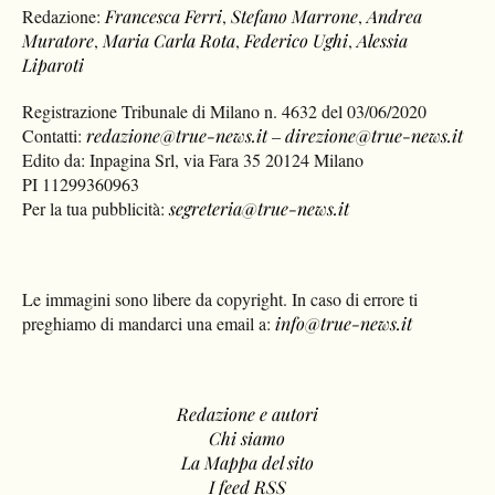
Redazione:
Francesca Ferri
,
Stefano Marrone
,
Andrea
Muratore
,
Maria Carla Rota
,
Federico Ughi
,
Alessia
Liparoti
Registrazione Tribunale di Milano n. 4632 del 03/06/2020
Contatti:
redazione@true-news.it
–
direzione@true-news.it
Edito da: Inpagina Srl, via Fara 35 20124 Milano
PI 11299360963
Per la tua pubblicità:
segreteria@true-news.it
Le immagini sono libere da copyright. In caso di errore ti
preghiamo di mandarci una email a:
info@true-news.it
Redazione e autori
Chi siamo
La Mappa del sito
I feed RSS