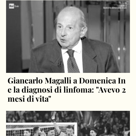
Giancarlo Magalli a Domenica In
e la diagnosi di linfoma: "Avevo 2
mesi di vita"