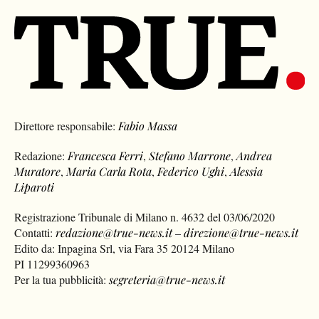
Direttore responsabile:
Fabio Massa
Redazione:
Francesca Ferri
,
Stefano Marrone
,
Andrea
Muratore
,
Maria Carla Rota
,
Federico Ughi
,
Alessia
Liparoti
Registrazione Tribunale di Milano n. 4632 del 03/06/2020
Contatti:
redazione@true-news.it
–
direzione@true-news.it
Edito da: Inpagina Srl, via Fara 35 20124 Milano
PI 11299360963
Per la tua pubblicità:
segreteria@true-news.it