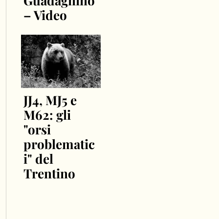
Guadagnino
– Video
JJ4, MJ5 e
M62: gli
"orsi
problematic
i" del
Trentino