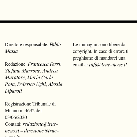
Direttore responsabile:
Fabio
Le immagini sono libere da
Massa
copyright. In caso di errore ti
preghiamo di mandarci una
Redazione:
Francesca Ferri
,
email a:
info@true-news.it
Stefano Marrone
,
Andrea
Muratore
,
Maria Carla
Rota
,
Federico Ughi
,
Alessia
Liparoti
Registrazione Tribunale di
Milano n. 4632 del
03/06/2020
Contatti:
redazione@true-
news.it
–
direzione@true-