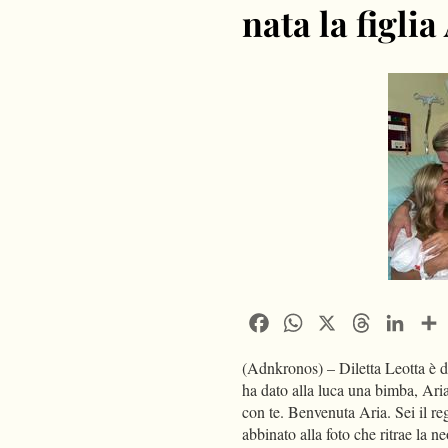
nata la figlia
Facebook
WhatsApp
X
Threads
Linke
(Adnkronos) – Diletta Leotta è d
ha dato alla luca una bimba, Ar
con te. Benvenuta Aria. Sei il re
abbinato alla foto che ritrae la 