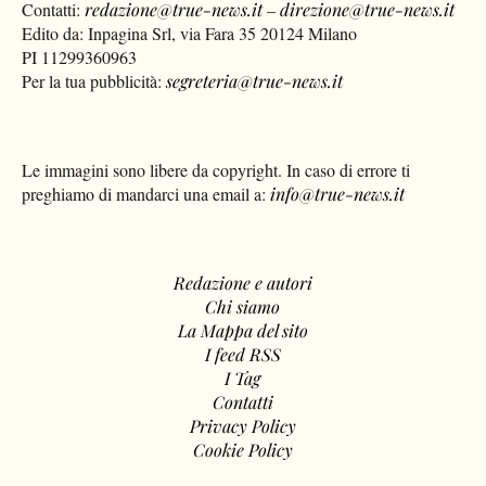
Contatti:
redazione@true-news.it
–
direzione@true-news.it
Edito da: Inpagina Srl, via Fara 35 20124 Milano
PI 11299360963
Per la tua pubblicità:
segreteria@true-news.it
Le immagini sono libere da copyright. In caso di errore ti
preghiamo di mandarci una email a:
info@true-news.it
Redazione e autori
Chi siamo
La Mappa del sito
I feed RSS
I Tag
Contatti
Privacy Policy
Cookie Policy