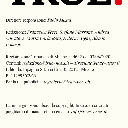
Direttore responsabile:
Fabio Massa
Redazione:
Francesca Ferri
,
Stefano Marrone
,
Andrea
Muratore
,
Maria Carla Rota
,
Federico Ughi
,
Alessia
Liparoti
Registrazione Tribunale di Milano n. 4632 del 03/06/2020
Contatti:
redazione@true-news.it
–
direzione@true-news.it
Edito da: Inpagina Srl, via Fara 35 20124 Milano
PI 11299360963
Per la tua pubblicità:
segreteria@true-news.it
Le immagini sono libere da copyright. In caso di errore ti
preghiamo di mandarci una email a:
info@true-news.it