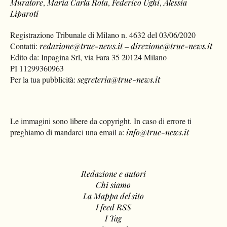
Muratore
,
Maria Carla Rota
,
Federico Ughi
,
Alessia
Liparoti
Registrazione Tribunale di Milano n. 4632 del 03/06/2020
Contatti:
redazione@true-news.it
–
direzione@true-news.it
Edito da: Inpagina Srl, via Fara 35 20124 Milano
PI 11299360963
Per la tua pubblicità:
segreteria@true-news.it
Le immagini sono libere da copyright. In caso di errore ti
preghiamo di mandarci una email a:
info@true-news.it
Redazione e autori
Chi siamo
La Mappa del sito
I feed RSS
I Tag