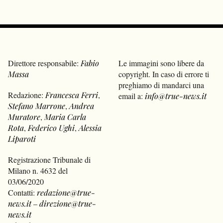
Direttore responsabile:
Fabio
Le immagini sono libere da
Massa
copyright. In caso di errore ti
preghiamo di mandarci una
Redazione:
Francesca Ferri
,
email a:
info@true-news.it
Stefano Marrone
,
Andrea
Muratore
,
Maria Carla
Rota
,
Federico Ughi
,
Alessia
Liparoti
Registrazione Tribunale di
Milano n. 4632 del
03/06/2020
Contatti:
redazione@true-
news.it
–
direzione@true-
news.it