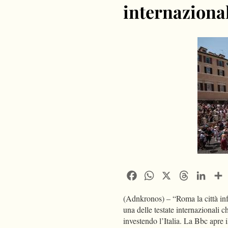
internazional
Facebook
WhatsApp
X
Threads
Linke
(Adnkronos) – “Roma la città inf
una delle testate internazionali c
investendo l’Italia. La Bbc apre i