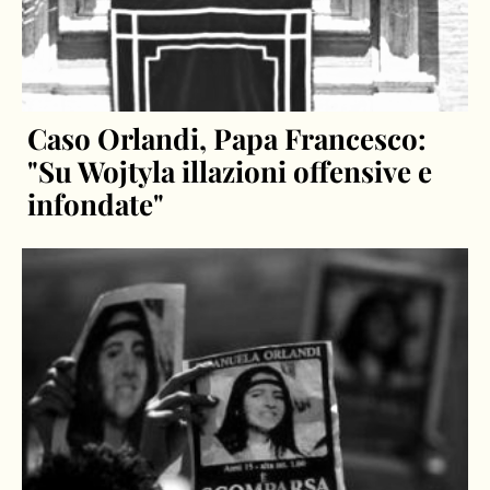
Caso Orlandi, Papa Francesco:
"Su Wojtyla illazioni offensive e
infondate"