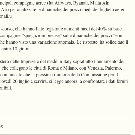
incipali compagnie aeree (Ita Airways, Ryanair, Malta Air,
Air) per analizzare le dinamiche dei prezzi medi dei biglietti aerei
ionali.ù
o scorso, che hanno fatto registrare aumenti medi del 40% su base
e compagnie “spiegazioni precise” sulle dinamiche dei prezzi “e in
 che hanno visto una variazione anomala. Le risposte, ha sollecitato il
e entro 10 giorni.
istero delle Imprese e del made in Italy soprattutto l’andamento dei
atte che collegano le città di Roma e Milano, con Venezia, Palermo,
a comunicato che la prossima riunione della Commissione per il
iovedì 20 luglio e servirà, si legge ancora, a confrontare i dati forniti
onibili.
OS