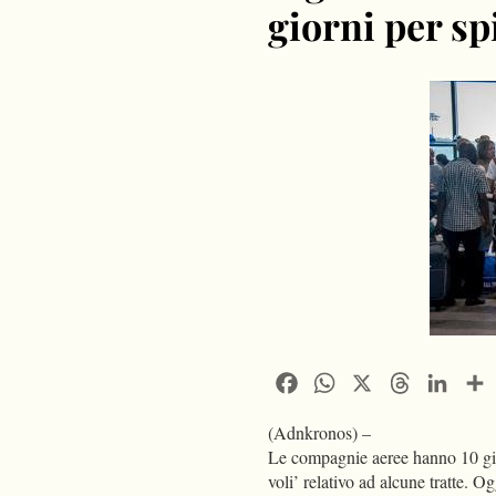
giorni per sp
Facebook
WhatsApp
X
Threads
Linke
(Adnkronos) –
Le compagnie aeree hanno 10 giorni
voli’ relativo ad alcune tratte. O