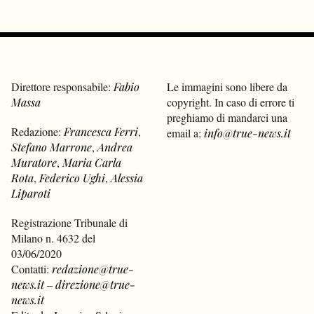
Direttore responsabile:
Fabio
Le immagini sono libere da
Massa
copyright. In caso di errore ti
preghiamo di mandarci una
Redazione:
Francesca Ferri
,
email a:
info@true-news.it
Stefano Marrone
,
Andrea
Muratore
,
Maria Carla
Rota
,
Federico Ughi
,
Alessia
Liparoti
Registrazione Tribunale di
Milano n. 4632 del
03/06/2020
Contatti:
redazione@true-
news.it
–
direzione@true-
news.it