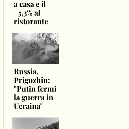
a casa e il
+5,3% al
ristorante
Russia,
Prigozhin:
"Putin fermi
la guerra in
Ucraina"