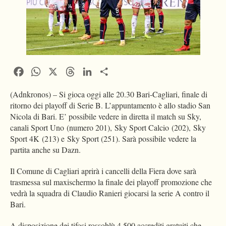
Facebook
WhatsApp
X
Threads
LinkedIn
Condividi
(Adnkronos) – Si gioca oggi alle 20.30 Bari-Cagliari, finale di
ritorno dei playoff di Serie B. L’appuntamento è allo stadio San
Nicola di Bari. E’ possibile vedere in diretta il match su Sky,
canali Sport Uno (numero 201), Sky Sport Calcio (202), Sky
Sport 4K (213) e Sky Sport (251). Sarà possibile vedere la
partita anche su Dazn.
Il Comune di Cagliari aprirà i cancelli della Fiera dove sarà
trasmessa sul maxischermo la finale dei playoff promozione che
vedrà la squadra di Claudio Ranieri giocarsi la serie A contro il
Bari.
A disposizione dei tifosi rossoblù 4.500 accrediti gratuiti che