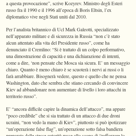
a questa provocazione”, scrive Kozyrev. Ministro degli Esteri
russo fra il 1990 e il 1996 all’epoca di Boris Eltsin, l’ex
diplomatico vive negli Stati uniti dal 2010.
Per l’analista britannico di Ucl Mark Galeotti, specializzato
nell’apparato militare e di sicurezza in Russia “non c’è stato
alcun attentato alla vita del Presidente russo”, come ha
denunciato il Cremlino: “Si è trattato di un colpo performativo,
una dimostrazione di capacità e una dichiarazione di intenti,
come a dire, ‘non pensate che Mosca sia sicura. E’ un messaggio
chiaro. Quanto è meno chiaro è se scuoterà i nervi ai russi o li
farà arrabbiare. Bisognerà vedere, questo e quello che ne pensa
Washington, dato che sembra che stiano cercando di convincere
Kiev ad abbandonare non aumentare di livello i loro attacchi in
territorio russo”.
E’ “ancora difficile capire la dinamica dell’attacco”, ma appare
“poco credibile” che si sia trattato di un attacco di due droni
ucraini, “non vedo la mano di Kiev”, piuttosto si può ipotizzare
“un’operazione false flag”, un’operazione sotto falsa bandiera
preparata dalle stesse autorità russe allo scopo di “rafforzare lo