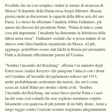
Possibile che sia così semplice violare le misure di sicurezza di
Mosca? Il deputato della Duma russa Sergei Mironov (Russia
giusta) mette in discussione le capacità della difesa aera del suo
Paese. Lo stesso ha affermato l’analista Abbas Galliamov, già
autore dei discorsi del presidente Putin: “Prima di tutto e come
cosa più importante, l’incidente ha dimostrato la debolezza della
difesa aerea russa”. Galliamov esclude che si possa trattare di un
attacco sotto falsa bandiera organizzato da Mosca. Al più,
aggiunge, potrebbero essere stati falchi in Russia per persuadere
Putin a dichiarare ufficialmente guerra all’Ucraina.
“Sembra l’incendio del Reichstag”, afferma l’ex ministro degli
Esteri russo Andrei Kozyrev che paragona l’attacco con i droni
sul Cremlino all’incendio del parlamento tedesco nel 1933,
molto probabilmente orchestrato dai nazisti, che servì come
scusa ad Adolf Hitler per abolire i diritti civili. “Sembra
l’incendio del Reichstag, ma senza fuoco perché Putin e i suoi
lacchè sono così codardi che non vogliono nemmeno colpirlo
falsamente con qualcosa di più potente di un baby drone. Armi a
lungo raggio contro l’esercito ucraino reagiranno adeguatamente