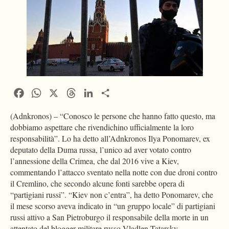
Facebook
WhatsApp
X
Threads
LinkedIn
Condividi
(Adnkronos) – “Conosco le persone che hanno fatto questo, ma
dobbiamo aspettare che rivendichino ufficialmente la loro
responsabilità”. Lo ha detto all’Adnkronos Ilya Ponomarev, ex
deputato della Duma russa, l’unico ad aver votato contro
l’annessione della Crimea, che dal 2016 vive a Kiev,
commentando l’attacco sventato nella notte con due droni contro
il Cremlino, che secondo alcune fonti sarebbe opera di
“partigiani russi”. “Kiev non c’entra”, ha detto Ponomarev, che
il mese scorso aveva indicato in “un gruppo locale” di partigiani
russi attivo a San Pietroburgo il responsabile della morte in un
attentato del blogger militare russo Vladlen Tatarsky.