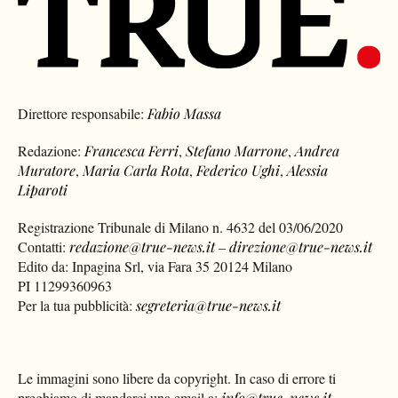
Direttore responsabile:
Fabio Massa
Redazione:
Francesca Ferri
,
Stefano Marrone
,
Andrea
Muratore
,
Maria Carla Rota
,
Federico Ughi
,
Alessia
Liparoti
Registrazione Tribunale di Milano n. 4632 del 03/06/2020
Contatti:
redazione@true-news.it
–
direzione@true-news.it
Edito da: Inpagina Srl, via Fara 35 20124 Milano
PI 11299360963
Per la tua pubblicità:
segreteria@true-news.it
Le immagini sono libere da copyright. In caso di errore ti
preghiamo di mandarci una email a:
info@true-news.it