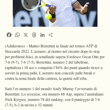
Facebook
WhatsApp
X
Threads
LinkedIn
Condividi
(Adnkronos) – Matteo Berrettini in finale nel torneo ATP di
Stoccarda 2022. L’azzurro, al rientro nel circuito dopo lo stop
per problemi fisici, in semifinale supera il tedesco Oscar Otte per
7-6 (9-7), 7-6 (7-5). Berrettini, numero 2 del tabellone,
capitalizza i 18 ace e conquista l’84% dei punti quando riesce a
servire la prima palla. L’azzurro non concede palle break e
centra la nona finale della carriera, la quarta sull’erba.
Sarà l’ex numero 1 del mondo Andy Murray l’avversario di
Berrettini. Lo scozzese, ora numero 68 Atp, supera l’australiano
Nick Kyrgios, numero 78 del ranking, con il punteggio di 7-6
(7-5), 6-2 in un’ora e 32 minuti.