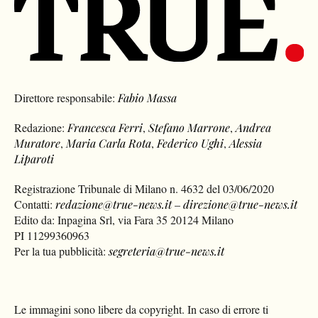
Direttore responsabile:
Fabio Massa
Redazione:
Francesca Ferri
,
Stefano Marrone
,
Andrea
Muratore
,
Maria Carla Rota
,
Federico Ughi
,
Alessia
Liparoti
Registrazione Tribunale di Milano n. 4632 del 03/06/2020
Contatti:
redazione@true-news.it
–
direzione@true-news.it
Edito da: Inpagina Srl, via Fara 35 20124 Milano
PI 11299360963
Per la tua pubblicità:
segreteria@true-news.it
Le immagini sono libere da copyright. In caso di errore ti