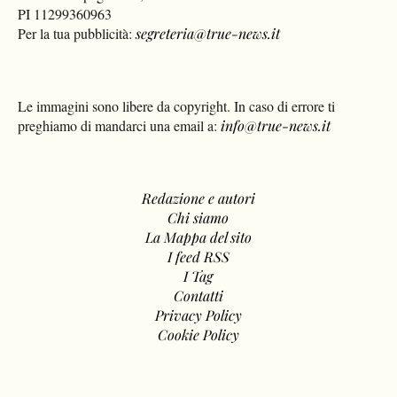
PI 11299360963
Per la tua pubblicità:
segreteria@true-news.it
Le immagini sono libere da copyright. In caso di errore ti
preghiamo di mandarci una email a:
info@true-news.it
Redazione e autori
Chi siamo
La Mappa del sito
I feed RSS
I Tag
Contatti
Privacy Policy
Cookie Policy