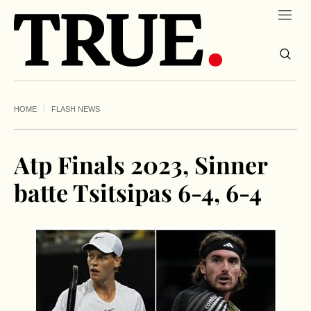
HOME
FLASH NEWS
Atp Finals 2023, Sinner
batte Tsitsipas 6-4, 6-4