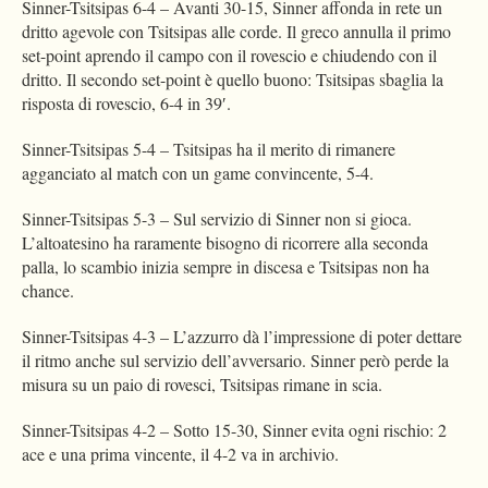
Sinner-Tsitsipas 6-4 – Avanti 30-15, Sinner affonda in rete un
dritto agevole con Tsitsipas alle corde. Il greco annulla il primo
set-point aprendo il campo con il rovescio e chiudendo con il
dritto. Il secondo set-point è quello buono: Tsitsipas sbaglia la
risposta di rovescio, 6-4 in 39′.
Sinner-Tsitsipas 5-4 – Tsitsipas ha il merito di rimanere
agganciato al match con un game convincente, 5-4.
Sinner-Tsitsipas 5-3 – Sul servizio di Sinner non si gioca.
L’altoatesino ha raramente bisogno di ricorrere alla seconda
palla, lo scambio inizia sempre in discesa e Tsitsipas non ha
chance.
Sinner-Tsitsipas 4-3 – L’azzurro dà l’impressione di poter dettare
il ritmo anche sul servizio dell’avversario. Sinner però perde la
misura su un paio di rovesci, Tsitsipas rimane in scia.
Sinner-Tsitsipas 4-2 – Sotto 15-30, Sinner evita ogni rischio: 2
ace e una prima vincente, il 4-2 va in archivio.