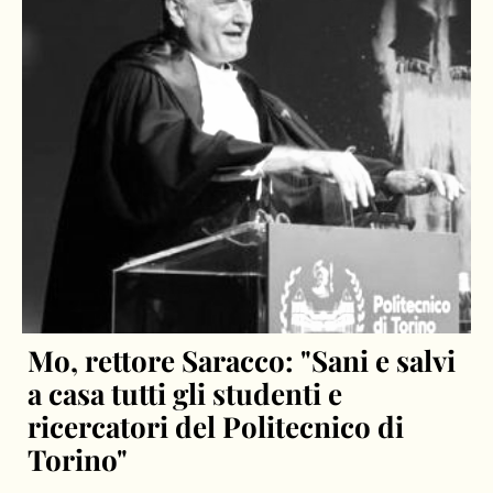
Mo, rettore Saracco: "Sani e salvi
a casa tutti gli studenti e
ricercatori del Politecnico di
Torino"