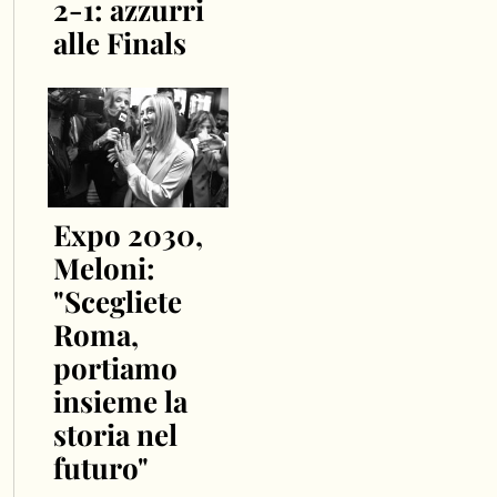
2-1: azzurri
alle Finals
Expo 2030,
Meloni:
"Scegliete
Roma,
portiamo
insieme la
storia nel
futuro"