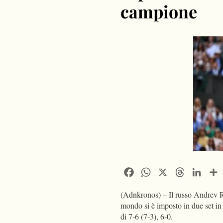
campione
Facebook
WhatsApp
X
Threads
Linke
(Adnkronos) – Il russo Andrev Ru
mondo si è imposto in due set in
di 7-6 (7-3), 6-0.