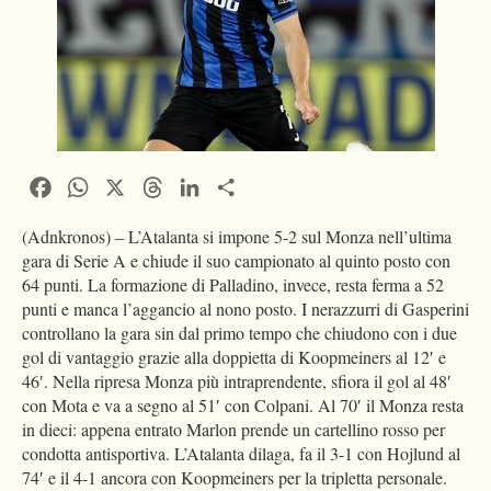
Facebook
WhatsApp
X
Threads
LinkedIn
Condividi
(Adnkronos) – L’Atalanta si impone 5-2 sul Monza nell’ultima
gara di Serie A e chiude il suo campionato al quinto posto con
64 punti. La formazione di Palladino, invece, resta ferma a 52
punti e manca l’aggancio al nono posto. I nerazzurri di Gasperini
controllano la gara sin dal primo tempo che chiudono con i due
gol di vantaggio grazie alla doppietta di Koopmeiners al 12′ e
46′. Nella ripresa Monza più intraprendente, sfiora il gol al 48′
con Mota e va a segno al 51′ con Colpani. Al 70′ il Monza resta
in dieci: appena entrato Marlon prende un cartellino rosso per
condotta antisportiva. L’Atalanta dilaga, fa il 3-1 con Hojlund al
74′ e il 4-1 ancora con Koopmeiners per la tripletta personale.