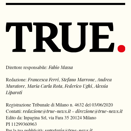
Direttore responsabile:
Fabio Massa
Redazione:
Francesca Ferri
,
Stefano Marrone
,
Andrea
Muratore
,
Maria Carla Rota
,
Federico Ughi
,
Alessia
Liparoti
Registrazione Tribunale di Milano n. 4632 del 03/06/2020
Contatti:
redazione@true-news.it
–
direzione@true-news.it
Edito da: Inpagina Srl, via Fara 35 20124 Milano
PI 11299360963
Per la tua pubblicità:
segreteria@true-news.it