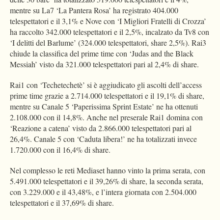
mentre su La7 ‘La Pantera Rosa’ ha registrato 404.000
telespettatori e il 3,1% e Nove con ‘I Migliori Fratelli di Crozza’
ha raccolto 342.000 telespettatori e il 2,5%, incalzato da Tv8 con
‘I delitti del Barlume’ (324.000 telespettatori, share 2,5%). Rai3
chiude la classifica del prime time con ‘Judas and the Black
Messiah’ visto da 321.000 telespettatori pari al 2,4% di share.
Rai1 con ‘Techetechetè’ si è aggiudicato gli ascolti dell’access
prime time grazie a 2.714.000 telespettatori e il 19,1% di share,
mentre su Canale 5 ‘Paperissima Sprint Estate’ ne ha ottenuti
2.108.000 con il 14,8%. Anche nel preserale Rai1 domina con
‘Reazione a catena’ visto da 2.866.000 telespettatori pari al
26,4%. Canale 5 con ‘Caduta libera!’ ne ha totalizzati invece
1.720.000 con il 16,4% di share.
Nel complesso le reti Mediaset hanno vinto la prima serata, con
5.491.000 telespettatori e il 39,26% di share, la seconda serata,
con 3.229.000 e il 43,48%, e l’intera giornata con 2.504.000
telespettatori e il 37,69% di share.