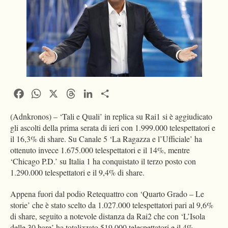
Facebook
WhatsApp
X
Threads
LinkedIn
Condividi
(Adnkronos) – ‘Tali e Quali’ in replica su Rai1 si è aggiudicato
gli ascolti della prima serata di ieri con 1.999.000 telespettatori e
il 16,3% di share. Su Canale 5 ‘La Ragazza e l’Ufficiale’ ha
ottenuto invece 1.675.000 telespettatori e il 14%, mentre
‘Chicago P.D.’ su Italia 1 ha conquistato il terzo posto con
1.290.000 telespettatori e il 9,4% di share.
Appena fuori dal podio Retequattro con ‘Quarto Grado – Le
storie’ che è stato scelto da 1.027.000 telespettatori pari al 9,6%
di share, seguito a notevole distanza da Rai2 che con ‘L’Isola
delle 30 bare’ ha totalizzato 519.000 telespettatori e il 4%,