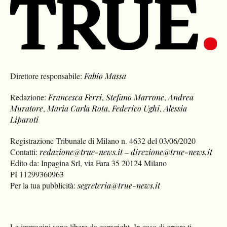
Direttore responsabile:
Fabio Massa
Redazione:
Francesca Ferri
,
Stefano Marrone
,
Andrea
Muratore
,
Maria Carla Rota
,
Federico Ughi
,
Alessia
Liparoti
Registrazione Tribunale di Milano n. 4632 del 03/06/2020
Contatti:
redazione@true-news.it
–
direzione@true-news.it
Edito da: Inpagina Srl, via Fara 35 20124 Milano
PI 11299360963
Per la tua pubblicità:
segreteria@true-news.it
Le immagini sono libere da copyright. In caso di errore ti