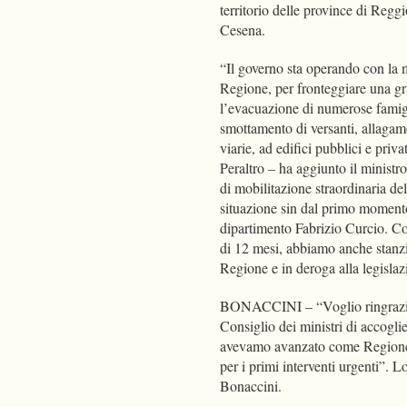
territorio delle province di Regg
Cesena.
“Il governo sta operando con la
Regione, per fronteggiare una gra
l’evacuazione di numerose famigli
smottamento di versanti, allagame
viarie, ad edifici pubblici e privat
Peraltro – ha aggiunto il minist
di mobilitazione straordinaria de
situazione sin dal primo momento
dipartimento Fabrizio Curcio. C
di 12 mesi, abbiamo anche stanzia
Regione e in deroga alla legisla
BONACCINI – “Voglio ringraziare
Consiglio dei ministri di accogli
avevamo avanzato come Regione g
per i primi interventi urgenti”.
Bonaccini.