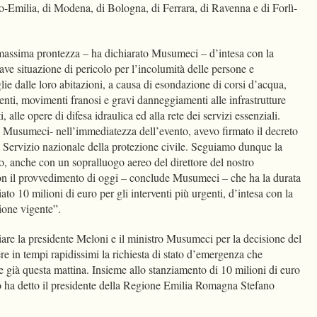
io-Emilia, di Modena, di Bologna, di Ferrara, di Ravenna e di Forlì-
 massima prontezza – ha dichiarato Musumeci – d’intesa con la
ve situazione di pericolo per l’incolumità delle persone e
e dalle loro abitazioni, a causa di esondazione di corsi d’acqua,
nti, movimenti franosi e gravi danneggiamenti alle infrastrutture
i, alle opere di difesa idraulica ed alla rete dei servizi essenziali.
ro Musumeci- nell’immediatezza dell’evento, avevo firmato il decreto
l Servizio nazionale della protezione civile. Seguiamo dunque la
, anche con un sopralluogo aereo del direttore del nostro
on il provvedimento di oggi – conclude Musumeci – che ha la durata
to 10 milioni di euro per gli interventi più urgenti, d’intesa con la
zione vigente”.
 la presidente Meloni e il ministro Musumeci per la decisione del
ere in tempi rapidissimi la richiesta di stato d’emergenza che
ià questa mattina. Insieme allo stanziamento di 10 milioni di euro
 Lo ha detto il presidente della Regione Emilia Romagna Stefano