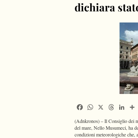
dichiara sta
Facebook
WhatsApp
X
Threads
Linke
(Adnkronos) – Il Consiglio dei min
del mare, Nello Musumeci, ha del
condizioni meteorologiche che, a